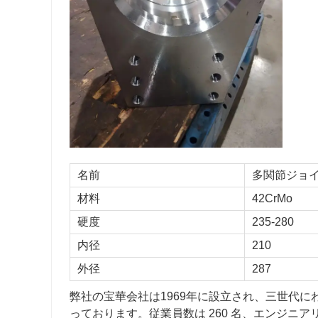
名前
多関節ジョ
材料
42CrMo
硬度
235-280
内径
210
外径
287
弊社の宝華会社は1969年に設立され、三世代にわた
っております。従業員数は 260 名、エンジニア