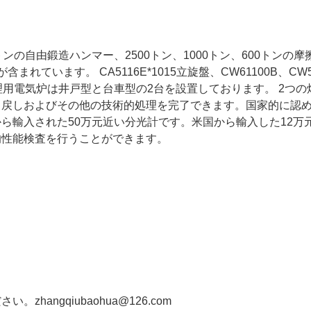
の自由鍛造ハンマー、2500トン、1000トン、600トンの摩
ています。 CA5116E*1015立旋盤、CW61100B、CW
理用電気炉は井戸型と台車型の2台を設置しております。 2つの
き戻しおよびその他の技術的処理を完了できます。国家的に認
ら輸入された50万元近い分光計です。米国から輸入した12万
的性能検査を行うことができます。
ださい。
zhangqiubaohua@126.com