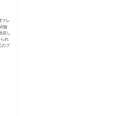
擦プレ
50旋
焼戻し
められ
元のブ