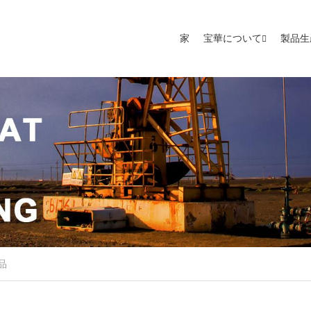
家
宝華について
製品生
品