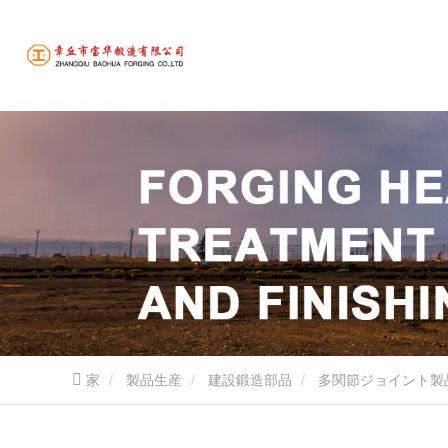
家
製品生産
建設鍛造部品
多関節ジョイント製