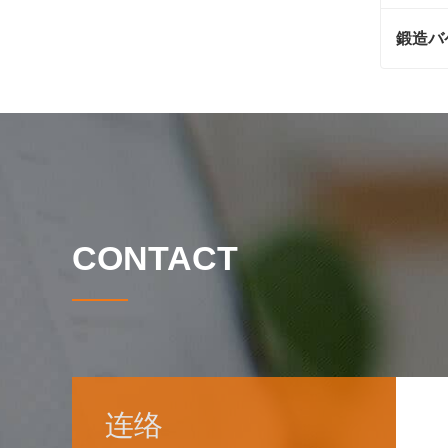
鍛造バ
鍛造バ
今連
CONTACT
连络