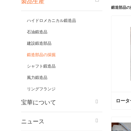
製品生産
鍛造部品の
ハイドロメカニカル鍛造品
石油鍛造品
建設鍛造部品
鍛造部品の採掘
シャフト鍛造品
風力鍛造品
リングフランジ
ロータ
宝華について
ロータ
ニュース
今連