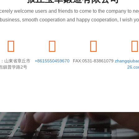
cerely welcome users and friends to come to the company to ne
usiness, smooth cooperation and happy cooperation, I wish you a
prosperous career!
：山東省章丘市
+8615550459670
FAX:0531-83861079
zhangqiub
吉鎮普学路2号
26.c