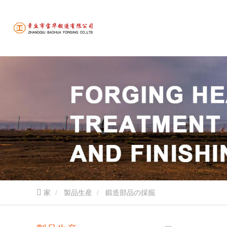
家
製品生産
鍛造部品の採掘