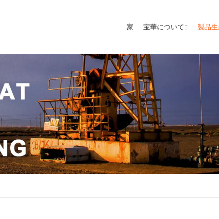
家
宝華について
製品生