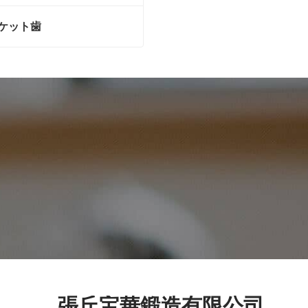
ケット歯
ケット歯
絡
張丘宝華鍛造有限公司