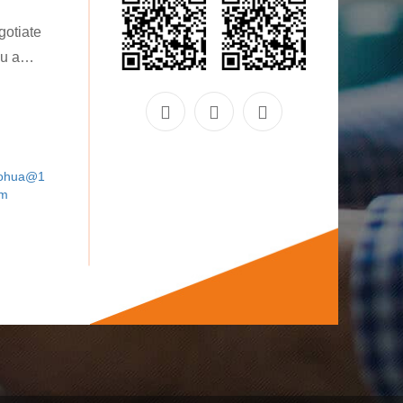
gotiate
aohua@1
om