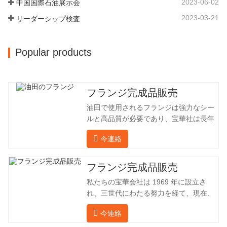
2023-06-02
中国国際石油展示会
25,000平方メートルです。従業員数は
260 名、エンジニアリング技術者は 46
2023-03-21
リーダーシップ検査
名です。鍛造品の年間生産量は 30,000…
Popular products
フランジ完成品販売
油田で使用されるフランジは強力なシー
ルと高品質が必要であり、宝華社は長年
油田でフランジを加工し、間接的に外国
今連絡
（ドイツ、ロシア）に輸出してきまし
た。国内産業は理想的ではないため、当
社は海外の顧客と直接輸出入し、第三者
フランジ完成品販売
手数料を回避して、強力な製品品質と低
私たちの宝華会社は 1969 年に設立さ
価格を確保したいと考えています。以下
れ、三世代にわたる努力を経て、現在、
の表はこの製品の情報です。以下に当社
敷地面積は 50,000 平方メートル、建築
の簡単な紹介をさせていただきます。 材
今連絡
面積は 25,000 平方メートルです。従業
料 4130-75K 硬度 207-237 内径 57.76 外
員数は 260 名、エンジニアリング技術者