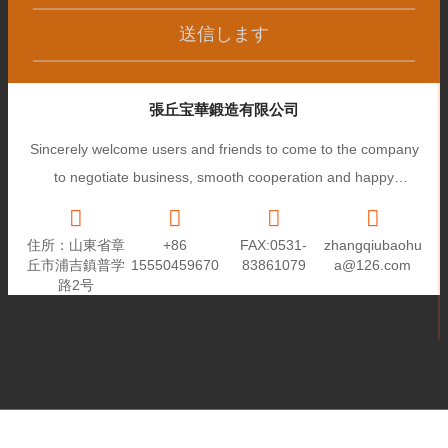
送信します
張丘宝華鍛造有限公司
Sincerely welcome users and friends to come to the company
to negotiate business, smooth cooperation and happy
cooperation, I wish you a prosperous career!
住所：山東省章
+86
FAX:0531-
zhangqiubaohu
丘市浦吉鎮普学
15550459670
83861079
a@126.com
路2号