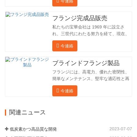
今連絡
（ドイツ、ロシア）に輸出してきまし
た。国内産業は理想的ではないため、当
社は海外の顧客と直接輸出入し、第三者
フランジ完成品販売
手数料を回避して、強力な製品品質と低
私たちの宝華会社は 1969 年に設立さ
価格を確保したいと考えています。以下
れ、三世代にわたる努力を経て、現在、
の表はこの製品の情報です。以下に当社
敷地面積は 50,000 平方メートル、建築
の簡単な紹介をさせていただきます。 材
今連絡
面積は 25,000 平方メートルです。従業
料 4130-75K 硬度 207-237 内径 57.76 外
員数は 260 名、エンジニアリング技術者
径 304.65 私たちの宝華会社は 1969 年
は 46 名です。鍛造品の年間生産量は3万
ブラインドフランジ製品
に設立され、三世代にわたる努力を経
トン。主に自動車、油圧機械、風力発
て、現在、敷地面積は 50,…
フランジには、高電力、優れた密閉性、
電、石油機械部品、建設機械、鉱業、冶
簡単なメンテナンス、堅牢な適応性と再
金、造船機械などの産業で関連アクセサ
利用性という恩恵があり、パイプライン
リーを生産しています。販売される製品
今連絡
システムにとって不可欠かつ不可欠な要
は国内外向けです。同社は独自の技術研
素となっています。後続は製品レコード
究開発組織「張丘宝華鍛造技術開発セン
です。 材料 4130-75K 硬度 207-237 内
ター」を持っています。現在では3つの
関連ニュース
径 57.76 外径 304.65 私たちの保華事業
工場に成長しました。 同社の主要な経営
企業は1969年に設立され、三世代にわた
陣、技術担当者、主要機器のオペレータ
る厳しい塗装を経て、現在、敷地面積は
ーは、同じ業界で 15…
2023-07-07
低炭素かつ高品質な開発
50,000平方メートル、建物周囲の面積は