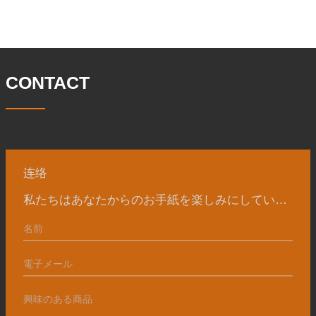
径 304.65 私たちの宝華会社は 1969 年
は 46 名です。鍛造品の年間生産量は3万
に設立され、三世代にわたる努力を経
トン。主に自動車、油圧機械、風力発
て、現在、敷地面積は 50,
電、石油機械部品、建設機械、鉱業、冶
金、造船機械などの産業で関連アクセサ
リーを生産しています。販売される製品
CONTACT
は国内外向けです。同社は独自の技術研
究開発組織「張丘宝華鍛造技術開発セン
ター」を持っています。現在では3つの
工場に成長しました。 同社の主要な経営
陣、技術担当者、主要機器のオペレータ
ーは、同じ業界で 15
连络
私たちはあなたからのお手紙を楽しみにしています