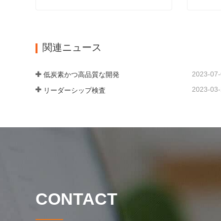
フランジ完成品販売
フラン
今連絡
今連
関連ニュース
2023-07
低炭素かつ高品質な開発
2023-03
リーダーシップ検査
CONTACT