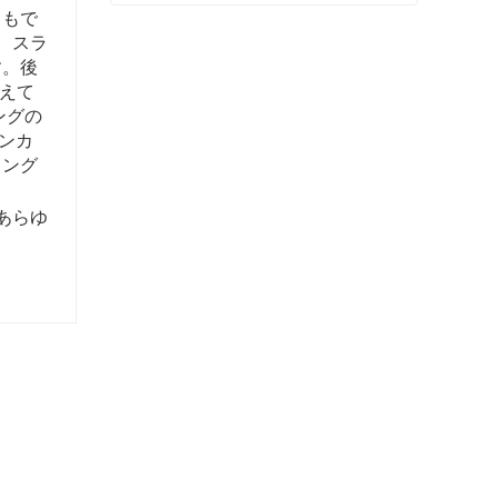
ともで
フランジ完成品販売
、スラ
今連絡
す。後
えて
ングの
ンカ
リング
あらゆ