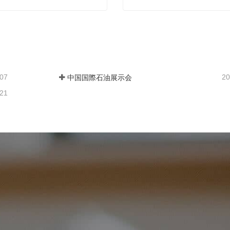
ジ完成品販売
ブラインドフランジ製品
絡
今連絡
-07
20
中国国際石油展示会
-21