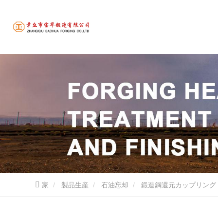
家
製品生産
石油忘却
鍛造鋼還元カップリング