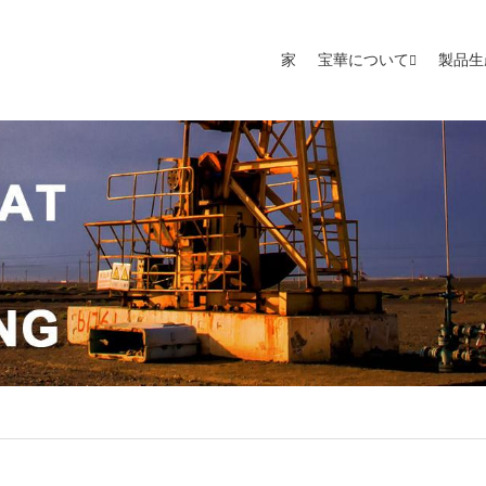
家
宝華について
製品生