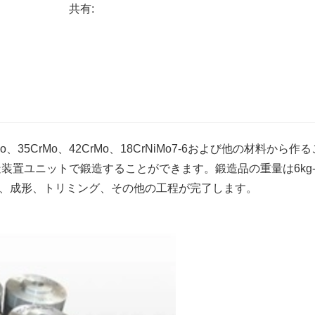
共有:
、35CrMo、42CrMo、18CrNiMo7-6および他の材料から作
装置ユニットで鍛造することができます。鍛造品の重量は6kg
鍛造、成形、トリミング、その他の工程が完了します。