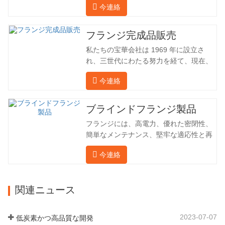
今連絡
（ドイツ、ロシア）に輸出してきまし
た。国内産業は理想的ではないため、当
社は海外の顧客と直接輸出入し、第三者
フランジ完成品販売
手数料を回避して、強力な製品品質と低
私たちの宝華会社は 1969 年に設立さ
価格を確保したいと考えています。以下
れ、三世代にわたる努力を経て、現在、
の表はこの製品の情報です。以下に当社
敷地面積は 50,000 平方メートル、建築
の簡単な紹介をさせていただきます。 材
今連絡
面積は 25,000 平方メートルです。従業
料 4130-75K 硬度 207-237 内径 57.76 外
員数は 260 名、エンジニアリング技術者
径 304.65 私たちの宝華会社は 1969 年
は 46 名です。鍛造品の年間生産量は3万
ブラインドフランジ製品
に設立され、三世代にわたる努力を経
トン。主に自動車、油圧機械、風力発
て、現在、敷地面積は 50,…
フランジには、高電力、優れた密閉性、
電、石油機械部品、建設機械、鉱業、冶
簡単なメンテナンス、堅牢な適応性と再
金、造船機械などの産業で関連アクセサ
利用性という恩恵があり、パイプライン
リーを生産しています。販売される製品
今連絡
システムにとって不可欠かつ不可欠な要
は国内外向けです。同社は独自の技術研
素となっています。後続は製品レコード
究開発組織「張丘宝華鍛造技術開発セン
です。 材料 4130-75K 硬度 207-237 内
ター」を持っています。現在では3つの
関連ニュース
径 57.76 外径 304.65 私たちの保華事業
工場に成長しました。 同社の主要な経営
企業は1969年に設立され、三世代にわた
陣、技術担当者、主要機器のオペレータ
る厳しい塗装を経て、現在、敷地面積は
ーは、同じ業界で 15…
2023-07-07
低炭素かつ高品質な開発
50,000平方メートル、建物周囲の面積は