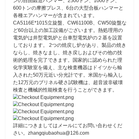
ンの自由鍛造ハンマー、2500トン、1000トン、
600トンの摩擦プレス、6台の大型合板ハンマーと
各種エアハンマーが含まれています。
CA5116E*1015立旋盤、CW61100B、CW50旋盤な
ど60台以上の加工設備がございます。熱処理用の
電気炉は井型電気炉と台車型電気炉の２基を設置
しております。 2つの焼戻し炉があり、製品の焼き
ならし、焼きなまし、焼き戻しおよびその他の技
術的処理を完了できます。国家的に認められた理
化学実験室を備え、主な検査機器はドイツから輸
入された50万元近い分光計です。米国から輸入し
た12万元のブリネル硬さ試験機は、超音波非破壊
検査と機械的性能検査を行うことができます。
詳細につきましてはメールにてお問い合わせくだ
さい。
zhangqiubaohua@126.com