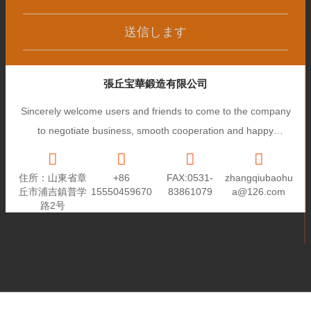
送信します
張丘宝華鍛造有限公司
Sincerely welcome users and friends to come to the company
to negotiate business, smooth cooperation and happy
cooperation, I wish you a prosperous career!
住所：山東省章
+86
FAX:0531-
zhangqiubaohu
丘市浦吉鎮普学
15550459670
83861079
a@126.com
路2号