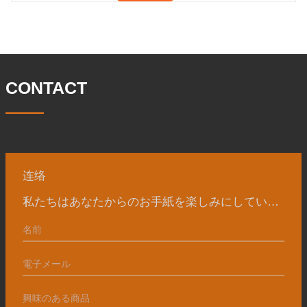
員数は 260 名、エンジニアリング技術者
径 304.65 私たちの宝華会社は 1969 年
は 46 名です。鍛造品の年間生産量は3万
に設立され、三世代にわたる努力を経
トン。主に自動車、油圧機械、風力発
て、現在、敷地面積は 50,
電、石油機械部品、建設機械、鉱業、冶
金、造船機械などの産業で関連アクセサ
リーを生産しています。販売される製品
CONTACT
は国内外向けです。同社は独自の技術研
究開発組織「張丘宝華鍛造技術開発セン
ター」を持っています。現在では3つの
工場に成長しました。 同社の主要な経営
陣、技術担当者、主要機器のオペレータ
ーは、同じ業界で 15
连络
私たちはあなたからのお手紙を楽しみにしています