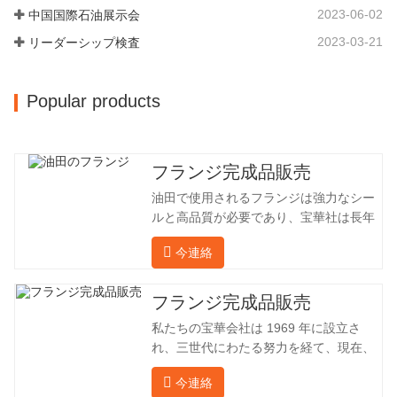
2023-06-02
中国国際石油展示会
25,000平方メートルです。従業員数は
260 名、エンジニアリング技術者は 46
2023-03-21
リーダーシップ検査
名です。鍛造品の年間生産量は 30,000…
Popular products
フランジ完成品販売
油田で使用されるフランジは強力なシー
ルと高品質が必要であり、宝華社は長年
油田でフランジを加工し、間接的に外国
今連絡
（ドイツ、ロシア）に輸出してきまし
た。国内産業は理想的ではないため、当
社は海外の顧客と直接輸出入し、第三者
フランジ完成品販売
手数料を回避して、強力な製品品質と低
私たちの宝華会社は 1969 年に設立さ
価格を確保したいと考えています。以下
れ、三世代にわたる努力を経て、現在、
の表はこの製品の情報です。以下に当社
敷地面積は 50,000 平方メートル、建築
の簡単な紹介をさせていただきます。 材
今連絡
面積は 25,000 平方メートルです。従業
料 4130-75K 硬度 207-237 内径 57.76 外