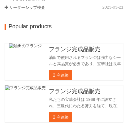
260 名、エンジニアリング技術者は 46
2023-03-21
リーダーシップ検査
名です。鍛造品の年間生産量は 30,000…
Popular products
フランジ完成品販売
油田で使用されるフランジは強力なシー
ルと高品質が必要であり、宝華社は長年
油田でフランジを加工し、間接的に外国
今連絡
（ドイツ、ロシア）に輸出してきまし
た。国内産業は理想的ではないため、当
社は海外の顧客と直接輸出入し、第三者
フランジ完成品販売
手数料を回避して、強力な製品品質と低
私たちの宝華会社は 1969 年に設立さ
価格を確保したいと考えています。以下
れ、三世代にわたる努力を経て、現在、
の表はこの製品の情報です。以下に当社
敷地面積は 50,000 平方メートル、建築
の簡単な紹介をさせていただきます。 材
今連絡
面積は 25,000 平方メートルです。従業
料 4130-75K 硬度 207-237 内径 57.76 外
員数は 260 名、エンジニアリング技術者
径 304.65 私たちの宝華会社は 1969 年