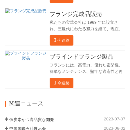
た。国内産業は理想的ではないため、当
社は海外の顧客と直接輸出入し、第三者
フランジ完成品販売
手数料を回避して、強力な製品品質と低
私たちの宝華会社は 1969 年に設立さ
価格を確保したいと考えています。以下
れ、三世代にわたる努力を経て、現在、
の表はこの製品の情報です。以下に当社
敷地面積は 50,000 平方メートル、建築
の簡単な紹介をさせていただきます。 材
今連絡
面積は 25,000 平方メートルです。従業
料 4130-75K 硬度 207-237 内径 57.76 外
員数は 260 名、エンジニアリング技術者
径 304.65 私たちの宝華会社は 1969 年
は 46 名です。鍛造品の年間生産量は3万
ブラインドフランジ製品
に設立され、三世代にわたる努力を経
トン。主に自動車、油圧機械、風力発
て、現在、敷地面積は 50,…
フランジには、高電力、優れた密閉性、
電、石油機械部品、建設機械、鉱業、冶
簡単なメンテナンス、堅牢な適応性と再
金、造船機械などの産業で関連アクセサ
利用性という恩恵があり、パイプライン
リーを生産しています。販売される製品
今連絡
システムにとって不可欠かつ不可欠な要
は国内外向けです。同社は独自の技術研
素となっています。後続は製品レコード
究開発組織「張丘宝華鍛造技術開発セン
です。 材料 4130-75K 硬度 207-237 内
ター」を持っています。現在では3つの
関連ニュース
径 57.76 外径 304.65 私たちの保華事業
工場に成長しました。 同社の主要な経営
企業は1969年に設立され、三世代にわた
陣、技術担当者、主要機器のオペレータ
る厳しい塗装を経て、現在、敷地面積は
ーは、同じ業界で 15…
2023-07-07
低炭素かつ高品質な開発
50,000平方メートル、建物周囲の面積は
2023-06-02
中国国際石油展示会
25,000平方メートルです。従業員数は