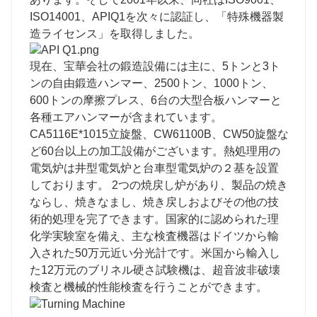
ISO14001、APIQ1を次々に認証し、「特殊機器製
造ライセンス」を取得しました。
現在、宝華会社の鍛造設備には主に、5トンと3ト
ンの自由鍛造ハンマー、2500トン、1000トン、
600トンの摩擦プレス、6台の大型合板ハンマーと
各種エアハンマーが含まれています。
CA5116E*1015立旋盤、CW61100B、CW50旋盤な
ど60台以上の加工設備がございます。熱処理用の
電気炉は井型電気炉と台車型電気炉の２基を設置
しております。 2つの焼戻し炉があり、製品の焼き
ならし、焼きなまし、焼き戻しおよびその他の技
術的処理を完了できます。国家的に認められた理
化学実験室を備え、主な検査機器はドイツから輸
入された50万元近い分光計です。米国から輸入し
た12万元のブリネル硬さ試験機は、超音波非破壊
検査と機械的性能検査を行うことができます。