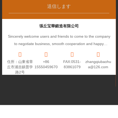
送信します
張丘宝華鍛造有限公司
Sincerely welcome users and friends to come to the company
to negotiate business, smooth cooperation and happy
cooperation, I wish you a prosperous career!
住所：山東省章
+86
FAX:0531-
zhangqiubaohu
丘市浦吉鎮普学
15550459670
83861079
a@126.com
路2号