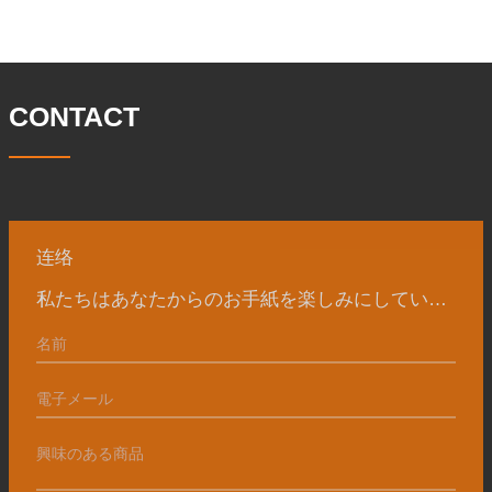
は 46 名です。鍛造品の年間生産量は3万
に設立され、三世代にわたる努力を経
トン。主に自動車、油圧機械、風力発
て、現在、敷地面積は 50,
電、石油機械部品、建設機械、鉱業、冶
金、造船機械などの産業で関連アクセサ
リーを生産しています。販売される製品
CONTACT
は国内外向けです。同社は独自の技術研
究開発組織「張丘宝華鍛造技術開発セン
ター」を持っています。現在では3つの
工場に成長しました。 同社の主要な経営
陣、技術担当者、主要機器のオペレータ
ーは、同じ業界で 15
连络
私たちはあなたからのお手紙を楽しみにしています