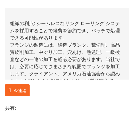
組織の利点: シームレスなリング ローリング システ
ムを採用することで経費を節約でき、バッチで処理
できる可能性があります。
フランジの製造には、鋳造ブランク、荒切削、高品
質旋削加工、中ぐり加工、穴あけ、熱処理、一級検
査などの一連の加工を経る必要があります。当社で
は、必要に応じてさまざまな範囲でフランジを加工
します。クライアント。アメリカ石油協会から認め
られたAPIとともに証明書もあり、品質は安心です。
当社が加工および搬送するフランジは、特に石油、
今連絡
創造装置、ガジェット産業で利用されています。加
工や製造に使用される物質は柔軟であり、お客様の
共有:
援助により提供された形状と長さに合わせて鍛造す
ることができます。