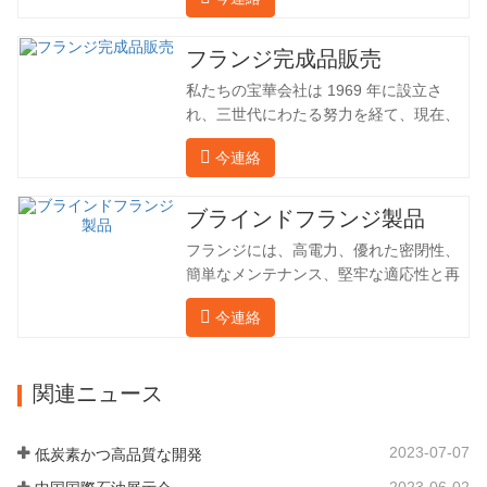
（ドイツ、ロシア）に輸出してきまし
た。国内産業は理想的ではないため、当
社は海外の顧客と直接輸出入し、第三者
フランジ完成品販売
手数料を回避して、強力な製品品質と低
私たちの宝華会社は 1969 年に設立さ
価格を確保したいと考えています。以下
れ、三世代にわたる努力を経て、現在、
の表はこの製品の情報です。以下に当社
敷地面積は 50,000 平方メートル、建築
の簡単な紹介をさせていただきます。 材
今連絡
面積は 25,000 平方メートルです。従業
料 4130-75K 硬度 207-237 内径 57.76 外
員数は 260 名、エンジニアリング技術者
径 304.65 私たちの宝華会社は 1969 年
は 46 名です。鍛造品の年間生産量は3万
ブラインドフランジ製品
に設立され、三世代にわたる努力を経
トン。主に自動車、油圧機械、風力発
て、現在、敷地面積は 50,…
フランジには、高電力、優れた密閉性、
電、石油機械部品、建設機械、鉱業、冶
簡単なメンテナンス、堅牢な適応性と再
金、造船機械などの産業で関連アクセサ
利用性という恩恵があり、パイプライン
リーを生産しています。販売される製品
今連絡
システムにとって不可欠かつ不可欠な要
は国内外向けです。同社は独自の技術研
素となっています。後続は製品レコード
究開発組織「張丘宝華鍛造技術開発セン
です。 材料 4130-75K 硬度 207-237 内
ター」を持っています。現在では3つの
関連ニュース
径 57.76 外径 304.65 私たちの保華事業
工場に成長しました。 同社の主要な経営
企業は1969年に設立され、三世代にわた
陣、技術担当者、主要機器のオペレータ
る厳しい塗装を経て、現在、敷地面積は
ーは、同じ業界で 15…
2023-07-07
低炭素かつ高品質な開発
50,000平方メートル、建物周囲の面積は
2023-06-02