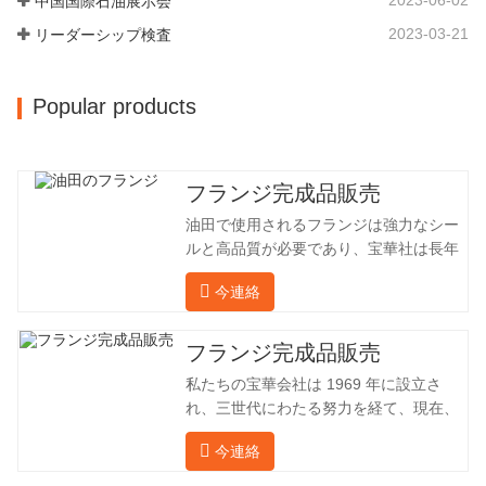
中国国際石油展示会
25,000平方メートルです。従業員数は
260 名、エンジニアリング技術者は 46
2023-03-21
リーダーシップ検査
名です。鍛造品の年間生産量は 30,000…
Popular products
フランジ完成品販売
油田で使用されるフランジは強力なシー
ルと高品質が必要であり、宝華社は長年
油田でフランジを加工し、間接的に外国
今連絡
（ドイツ、ロシア）に輸出してきまし
た。国内産業は理想的ではないため、当
社は海外の顧客と直接輸出入し、第三者
フランジ完成品販売
手数料を回避して、強力な製品品質と低
私たちの宝華会社は 1969 年に設立さ
価格を確保したいと考えています。以下
れ、三世代にわたる努力を経て、現在、
の表はこの製品の情報です。以下に当社
敷地面積は 50,000 平方メートル、建築
の簡単な紹介をさせていただきます。 材
今連絡
面積は 25,000 平方メートルです。従業
料 4130-75K 硬度 207-237 内径 57.76 外
員数は 260 名、エンジニアリング技術者