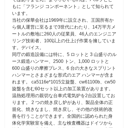
もに「フランジ コンポーネント」として知られて
います。
当社の保華会社は1969年に設立され、王国所有か
ら個人運営に至るまで3世代にわたり、14万平方メ
ートルの敷地に260人の従業員、46人のエンジニア
リング技術者、100以上の仕上げ作業を擁していま
す。デバイス。
同庁の鍛造設備には特に、5 ロットと 3 山盛りのル
ース鍛造ハンマー、2500 トン、1,000 ロットと
600 山盛りの摩擦プレス、6 台の大きなスプリント
ハンマーとさまざまな形式のエア ハンマーが含ま
れます。 ca5116e*1015立旋盤、cw61100b、cw50
旋盤を含む60セット以上の加工装置があります。
温熱処理用の親切な台車式電気炉を2台設置してお
ります。 2 つの焼き戻し炉があり、製品全体の正
規化、焼きなまし、焼き戻し、その他の技術的改
善を行うことができます。全国的に認められた身
体化学実験室を備え、主な検査機器はドイツから