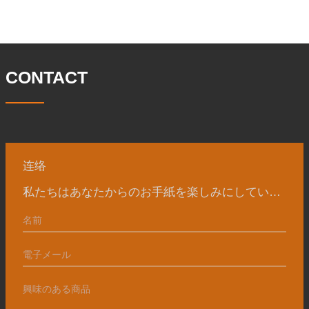
径 304.65 私たちの宝華会社は 1969 年
は 46 名です。鍛造品の年間生産量は3万
に設立され、三世代にわたる努力を経
トン。主に自動車、油圧機械、風力発
て、現在、敷地面積は 50,
電、石油機械部品、建設機械、鉱業、冶
金、造船機械などの産業で関連アクセサ
リーを生産しています。販売される製品
CONTACT
は国内外向けです。同社は独自の技術研
究開発組織「張丘宝華鍛造技術開発セン
ター」を持っています。現在では3つの
工場に成長しました。 同社の主要な経営
陣、技術担当者、主要機器のオペレータ
ーは、同じ業界で 15
连络
私たちはあなたからのお手紙を楽しみにしています