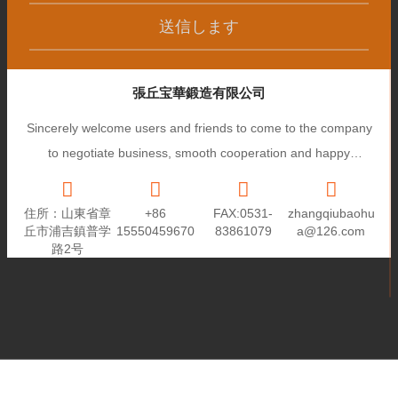
送信します
張丘宝華鍛造有限公司
Sincerely welcome users and friends to come to the company
to negotiate business, smooth cooperation and happy
cooperation, I wish you a prosperous career!
住所：山東省章
+86
FAX:0531-
zhangqiubaohu
丘市浦吉鎮普学
15550459670
83861079
a@126.com
路2号