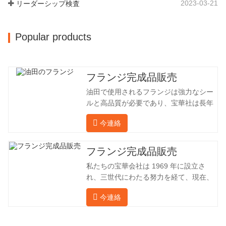
2023-03-21
リーダーシップ検査
名です。鍛造品の年間生産量は 30,000…
Popular products
フランジ完成品販売
油田で使用されるフランジは強力なシー
ルと高品質が必要であり、宝華社は長年
油田でフランジを加工し、間接的に外国
今連絡
（ドイツ、ロシア）に輸出してきまし
た。国内産業は理想的ではないため、当
社は海外の顧客と直接輸出入し、第三者
フランジ完成品販売
手数料を回避して、強力な製品品質と低
私たちの宝華会社は 1969 年に設立さ
価格を確保したいと考えています。以下
れ、三世代にわたる努力を経て、現在、
の表はこの製品の情報です。以下に当社
敷地面積は 50,000 平方メートル、建築
の簡単な紹介をさせていただきます。 材
今連絡
面積は 25,000 平方メートルです。従業
料 4130-75K 硬度 207-237 内径 57.76 外
員数は 260 名、エンジニアリング技術者
径 304.65 私たちの宝華会社は 1969 年
は 46 名です。鍛造品の年間生産量は3万
に設立され、三世代にわたる努力を経