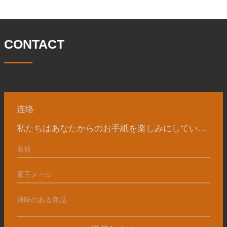
トン。主に自動車、油圧機械、風力発
て、現在、敷地面積は 50,
電、石油機械部品、建設機械、鉱業、冶
金、造船機械などの産業で関連アクセサ
リーを生産しています。販売される製品
CONTACT
は国内外向けです。同社は独自の技術研
究開発組織「張丘宝華鍛造技術開発セン
ター」を持っています。現在では3つの
工場に成長しました。 同社の主要な経営
陣、技術担当者、主要機器のオペレータ
ーは、同じ業界で 15
连络
私たちはあなたからのお手紙を楽しみにしています