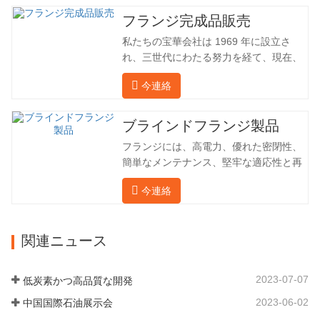
社は海外の顧客と直接輸出入し、第三者
フランジ完成品販売
手数料を回避して、強力な製品品質と低
私たちの宝華会社は 1969 年に設立さ
価格を確保したいと考えています。以下
れ、三世代にわたる努力を経て、現在、
の表はこの製品の情報です。以下に当社
敷地面積は 50,000 平方メートル、建築
の簡単な紹介をさせていただきます。 材
今連絡
面積は 25,000 平方メートルです。従業
料 4130-75K 硬度 207-237 内径 57.76 外
員数は 260 名、エンジニアリング技術者
径 304.65 私たちの宝華会社は 1969 年
は 46 名です。鍛造品の年間生産量は3万
ブラインドフランジ製品
に設立され、三世代にわたる努力を経
トン。主に自動車、油圧機械、風力発
て、現在、敷地面積は 50,…
フランジには、高電力、優れた密閉性、
電、石油機械部品、建設機械、鉱業、冶
簡単なメンテナンス、堅牢な適応性と再
金、造船機械などの産業で関連アクセサ
利用性という恩恵があり、パイプライン
リーを生産しています。販売される製品
今連絡
システムにとって不可欠かつ不可欠な要
は国内外向けです。同社は独自の技術研
素となっています。後続は製品レコード
究開発組織「張丘宝華鍛造技術開発セン
です。 材料 4130-75K 硬度 207-237 内
ター」を持っています。現在では3つの
関連ニュース
径 57.76 外径 304.65 私たちの保華事業
工場に成長しました。 同社の主要な経営
企業は1969年に設立され、三世代にわた
陣、技術担当者、主要機器のオペレータ
る厳しい塗装を経て、現在、敷地面積は
ーは、同じ業界で 15…
2023-07-07
低炭素かつ高品質な開発
50,000平方メートル、建物周囲の面積は
2023-06-02
中国国際石油展示会
25,000平方メートルです。従業員数は
260 名、エンジニアリング技術者は 46