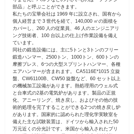
部品」と呼ぶことができます。
私たちの宝華会社は 1969 年に設立され、国有から
個人経営まで 3 世代を経て、140,000 ㎡の面積を
カバーし、260 人の従業員、46 人のエンジニアリ
ング技術者、100 台以上の仕上げ作業設備を備え
ています。
同社の鍛造設備には、主に5トンと3トンのフリー
鍛造ハンマー、2500トン、1000トン、600トンの
摩擦プレス、6つの大型スプリントハンマー、各種
エアハンマーが含まれます。 CA5116E*1015 立旋
盤、CW61100B、CW50 旋盤など、60 セット以上
の機械加工設備があります。熱処理用のウェル式
と台車式の2基の電気炉があります。製品の正規
化、アニーリング、焼き戻し、およびその他の技
術的処理を完了することができる2つの焼き戻し炉
があります。国家的に認められた理化学実験室を
備えた主な試験装置は、ドイツから輸入された50
万元近くの分光計です。米国から輸入されたブリ