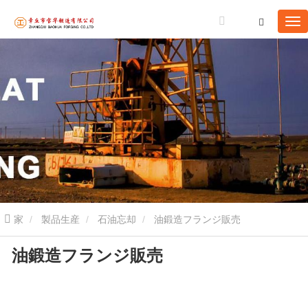
家
製品生産
石油忘却
油鍛造フランジ販売
油鍛造フランジ販売