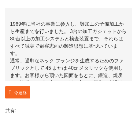
1969年に当社の事業に参入し、難加工の予備加工か
ら生産までを行いました。 3台の加工ガジェットから
80台以上の加工システムと検査装置まで、それらは
すべて誠実で顧客志向の製造思想に基づいていま
す。
通常、過剰なネック フランジを生成するためのファ
ブリックとして 45 または 40cr メタリックを使用し
ます。お客様から頂いた図面をもとに、鍛造、焼戻
し、旋盤、ホブ、穴あけ、焼き入れ、探傷、高温焼
戻し、検査、梱包の一連の工程を経て、クライアン
今連絡
トの希望に応える。処理の各ステップは厳密に監査
される可能性があり、製品を溶接で修理する行為は
共有:
当社の企業によって厳密に禁止されているため、フ
ァーストクラスが保証される場合があります。