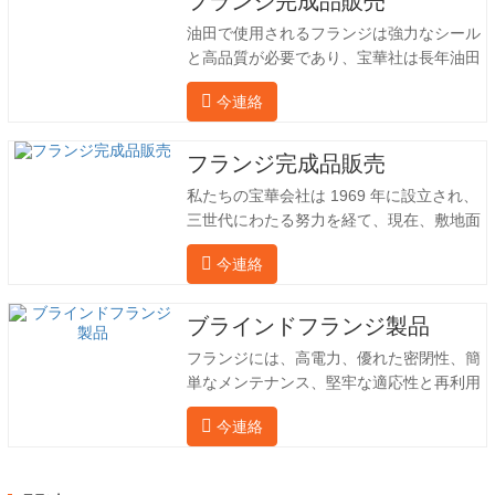
フランジ完成品販売
油田で使用されるフランジは強力なシール
と高品質が必要であり、宝華社は長年油田
でフランジを加工し、間接的に外国（ドイ
今連絡
ツ、ロシア）に輸出してきました。国内産
業は理想的ではないため、当社は海外の顧
客と直接輸出入し、第三者手数料を回避し
フランジ完成品販売
て、強力な製品品質と低価格を確保したい
私たちの宝華会社は 1969 年に設立され、
と考えています。以下の表はこの製品の情
三世代にわたる努力を経て、現在、敷地面
報です。以下に当社の簡単な紹介をさせて
積は 50,000 平方メートル、建築面積は
いただきます。 材料 4130-75K 硬度 207-
今連絡
25,000 平方メートルです。従業員数は
237 内径 57.76 外径 304.65 私たちの宝華
260 名、エンジニアリング技術者は 46 名
会社は 1969 年に設立され、三世代にわた
です。鍛造品の年間生産量は3万トン。主
ブラインドフランジ製品
る努力を経て、現在、敷地面積は 50,…
に自動車、油圧機械、風力発電、石油機械
フランジには、高電力、優れた密閉性、簡
部品、建設機械、鉱業、冶金、造船機械な
単なメンテナンス、堅牢な適応性と再利用
どの産業で関連アクセサリーを生産してい
性という恩恵があり、パイプラインシステ
ます。販売される製品は国内外向けです。
今連絡
ムにとって不可欠かつ不可欠な要素となっ
同社は独自の技術研究開発組織「張丘宝華
ています。後続は製品レコードです。 材
鍛造技術開発センター」を持っています。
料 4130-75K 硬度 207-237 内径 57.76 外
現在では3つの工場に成長しました。 同社