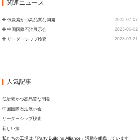
関連ニュース
径 304.65 私たちの保華事業企業は1969年
の主要な経営陣、技術担当者、主要機器の
に設立され、三世代にわたる厳しい塗装を
オペレーターは、同じ業界で 15…
経て、現在、敷地面積は50,000平方メート
2023-07-07
低炭素かつ高品質な開発
ル、建物周囲の面積は25,000平方メートル
2023-06-02
中国国際石油展示会
です。従業員数は 260 名、エンジニアリン
グ技術者は 46 名です。鍛造品の年間生産
2023-03-21
リーダーシップ検査
量は 30,000…
人気記事
低炭素かつ高品質な開発
中国国際石油展示会
リーダーシップ検査
新しい旅
私たちの工場は「Party Building Alliance」活動を組織しています