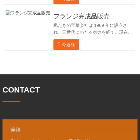
（ドイツ、ロシア）に輸出してきまし
た。国内産業は理想的ではないため、当
社は海外の顧客と直接輸出入し、第三者
フランジ完成品販売
手数料を回避して、強力な製品品質と低
私たちの宝華会社は 1969 年に設立さ
価格を確保したいと考えています。以下
れ、三世代にわたる努力を経て、現在、
の表はこの製品の情報です。以下に当社
敷地面積は 50,000 平方メートル、建築
の簡単な紹介をさせていただきます。 材
今連絡
面積は 25,000 平方メートルです。従業
料 4130-75K 硬度 207-237 内径 57.76 外
員数は 260 名、エンジニアリング技術者
径 304.65 私たちの宝華会社は 1969 年
は 46 名です。鍛造品の年間生産量は3万
に設立され、三世代にわたる努力を経
トン。主に自動車、油圧機械、風力発
て、現在、敷地面積は 50,
電、石油機械部品、建設機械、鉱業、冶
金、造船機械などの産業で関連アクセサ
リーを生産しています。販売される製品
CONTACT
は国内外向けです。同社は独自の技術研
究開発組織「張丘宝華鍛造技術開発セン
ター」を持っています。現在では3つの
工場に成長しました。 同社の主要な経営
陣、技術担当者、主要機器のオペレータ
ーは、同じ業界で 15
连络