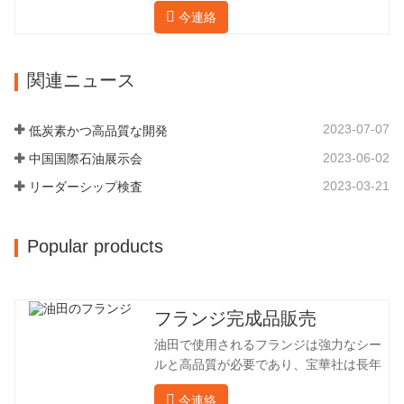
利用性という恩恵があり、パイプライン
リーを生産しています。販売される製品
今連絡
システムにとって不可欠かつ不可欠な要
は国内外向けです。同社は独自の技術研
素となっています。後続は製品レコード
究開発組織「張丘宝華鍛造技術開発セン
です。 材料 4130-75K 硬度 207-237 内
ター」を持っています。現在では3つの
関連ニュース
径 57.76 外径 304.65 私たちの保華事業
工場に成長しました。 同社の主要な経営
企業は1969年に設立され、三世代にわた
陣、技術担当者、主要機器のオペレータ
る厳しい塗装を経て、現在、敷地面積は
ーは、同じ業界で 15…
2023-07-07
低炭素かつ高品質な開発
50,000平方メートル、建物周囲の面積は
2023-06-02
中国国際石油展示会
25,000平方メートルです。従業員数は
260 名、エンジニアリング技術者は 46
2023-03-21
リーダーシップ検査
名です。鍛造品の年間生産量は 30,000…
Popular products
フランジ完成品販売
油田で使用されるフランジは強力なシー
ルと高品質が必要であり、宝華社は長年
油田でフランジを加工し、間接的に外国
今連絡