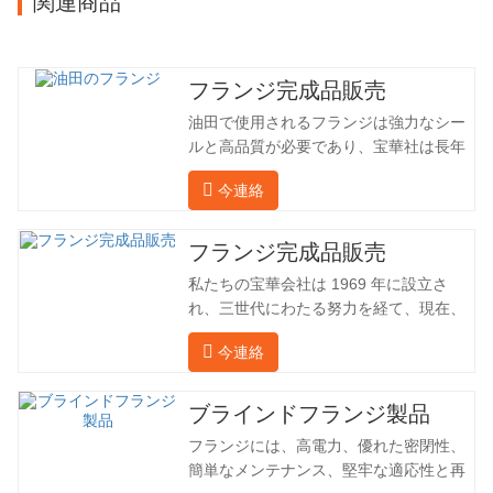
関連商品
フランジ完成品販売
油田で使用されるフランジは強力なシー
ルと高品質が必要であり、宝華社は長年
油田でフランジを加工し、間接的に外国
今連絡
（ドイツ、ロシア）に輸出してきまし
た。国内産業は理想的ではないため、当
社は海外の顧客と直接輸出入し、第三者
フランジ完成品販売
手数料を回避して、強力な製品品質と低
私たちの宝華会社は 1969 年に設立さ
価格を確保したいと考えています。以下
れ、三世代にわたる努力を経て、現在、
の表はこの製品の情報です。以下に当社
敷地面積は 50,000 平方メートル、建築
の簡単な紹介をさせていただきます。 材
今連絡
面積は 25,000 平方メートルです。従業
料 4130-75K 硬度 207-237 内径 57.76 外
員数は 260 名、エンジニアリング技術者
径 304.65 私たちの宝華会社は 1969 年
は 46 名です。鍛造品の年間生産量は3万
ブラインドフランジ製品
に設立され、三世代にわたる努力を経
トン。主に自動車、油圧機械、風力発
て、現在、敷地面積は 50,…
フランジには、高電力、優れた密閉性、
電、石油機械部品、建設機械、鉱業、冶
簡単なメンテナンス、堅牢な適応性と再
金、造船機械などの産業で関連アクセサ