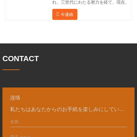
れ、三世代にわたる努力を経て、現在、
の表はこの製品の情報です。以下に当社
敷地面積は 50,000 平方メートル、建築
の簡単な紹介をさせていただきます。 材
今連絡
面積は 25,000 平方メートルです。従業
料 4130-75K 硬度 207-237 内径 57.76 外
員数は 260 名、エンジニアリング技術者
径 304.65 私たちの宝華会社は 1969 年
は 46 名です。鍛造品の年間生産量は3万
に設立され、三世代にわたる努力を経
トン。主に自動車、油圧機械、風力発
て、現在、敷地面積は 50,
電、石油機械部品、建設機械、鉱業、冶
金、造船機械などの産業で関連アクセサ
リーを生産しています。販売される製品
CONTACT
は国内外向けです。同社は独自の技術研
究開発組織「張丘宝華鍛造技術開発セン
ター」を持っています。現在では3つの
工場に成長しました。 同社の主要な経営
陣、技術担当者、主要機器のオペレータ
ーは、同じ業界で 15
连络
私たちはあなたからのお手紙を楽しみにしています