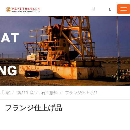
家
製品生産
石油忘却
フランジ仕上げ品
フランジ仕上げ品