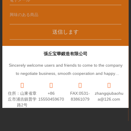
送信します
張丘宝華鍛造有限公司
Sincerely welcome users and friends to come to the company
to negotiate business, smooth cooperation and happy
cooperation, I wish you a prosperous career!
住所：山東省章
+86
FAX:0531-
zhangqiubaohu
丘市浦吉鎮普学
15550459670
83861079
a@126.com
路2号