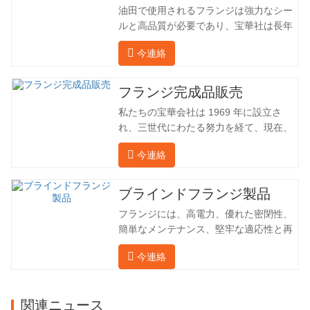
油田で使用されるフランジは強力なシー
ルと高品質が必要であり、宝華社は長年
油田でフランジを加工し、間接的に外国
今連絡
（ドイツ、ロシア）に輸出してきまし
た。国内産業は理想的ではないため、当
社は海外の顧客と直接輸出入し、第三者
フランジ完成品販売
手数料を回避して、強力な製品品質と低
私たちの宝華会社は 1969 年に設立さ
価格を確保したいと考えています。以下
れ、三世代にわたる努力を経て、現在、
の表はこの製品の情報です。以下に当社
敷地面積は 50,000 平方メートル、建築
の簡単な紹介をさせていただきます。 材
今連絡
面積は 25,000 平方メートルです。従業
料 4130-75K 硬度 207-237 内径 57.76 外
員数は 260 名、エンジニアリング技術者
径 304.65 私たちの宝華会社は 1969 年
は 46 名です。鍛造品の年間生産量は3万
ブラインドフランジ製品
に設立され、三世代にわたる努力を経
トン。主に自動車、油圧機械、風力発
て、現在、敷地面積は 50,…
フランジには、高電力、優れた密閉性、
電、石油機械部品、建設機械、鉱業、冶
簡単なメンテナンス、堅牢な適応性と再
金、造船機械などの産業で関連アクセサ
利用性という恩恵があり、パイプライン
リーを生産しています。販売される製品
今連絡
システムにとって不可欠かつ不可欠な要
は国内外向けです。同社は独自の技術研
素となっています。後続は製品レコード
究開発組織「張丘宝華鍛造技術開発セン
です。 材料 4130-75K 硬度 207-237 内
ター」を持っています。現在では3つの
関連ニュース
径 57.76 外径 304.65 私たちの保華事業