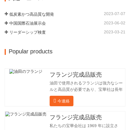
工場に成長しました。 同社の主要な経営
企業は1969年に設立され、三世代にわた
陣、技術担当者、主要機器のオペレータ
る厳しい塗装を経て、現在、敷地面積は
ーは、同じ業界で 15…
2023-07-07
低炭素かつ高品質な開発
50,000平方メートル、建物周囲の面積は
2023-06-02
中国国際石油展示会
25,000平方メートルです。従業員数は
260 名、エンジニアリング技術者は 46
2023-03-21
リーダーシップ検査
名です。鍛造品の年間生産量は 30,000…
Popular products
フランジ完成品販売
油田で使用されるフランジは強力なシー
ルと高品質が必要であり、宝華社は長年
油田でフランジを加工し、間接的に外国
今連絡
（ドイツ、ロシア）に輸出してきまし
た。国内産業は理想的ではないため、当
社は海外の顧客と直接輸出入し、第三者
フランジ完成品販売
手数料を回避して、強力な製品品質と低
私たちの宝華会社は 1969 年に設立さ
価格を確保したいと考えています。以下