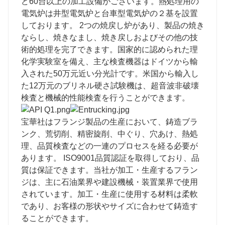
ど60台以上の加工設備がございます。熱処理用の
電気炉は井型電気炉と台車型電気炉の２基を設置
しております。 2つの焼戻し炉があり、製品の焼き
ならし、焼きなまし、焼き戻しおよびその他の技
術的処理を完了できます。国家的に認められた理
化学実験室を備え、主な検査機器はドイツから輸
入された50万元近い分光計です。米国から輸入し
た12万元のブリネル硬さ試験機は、超音波非破壊
検査と機械的性能検査を行うことができます。
宝華社はフランジ製品の生産において、鋳造ブラ
ンク、荒切削、精密旋削、中ぐり、穴あけ、熱処
理、品質検査などの一連のプロセスを経る必要が
あります。 ISO9001品質認証を取得しており、品
質は保証できます。当社が加工・生産するフラン
ジは、主に石油業界や建設機械・装置業界で使用
されています。加工・生産に使用する材料は柔軟
であり、お客様の形状やサイズに合わせて鋳造す
ることができます。