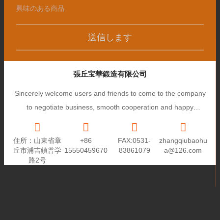
送信します
張丘宝華鍛造有限公司
Sincerely welcome users and friends to come to the company
to negotiate business, smooth cooperation and happy
cooperation, I wish you a prosperous career!
住所：山東省章
+86
FAX:0531-
zhangqiubaohu
丘市浦吉鎮普学
15550459670
83861079
a@126.com
路2号