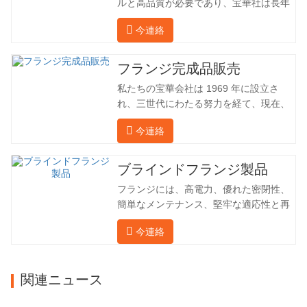
ルと高品質が必要であり、宝華社は長年
油田でフランジを加工し、間接的に外国
今連絡
（ドイツ、ロシア）に輸出してきまし
た。国内産業は理想的ではないため、当
社は海外の顧客と直接輸出入し、第三者
フランジ完成品販売
手数料を回避して、強力な製品品質と低
私たちの宝華会社は 1969 年に設立さ
価格を確保したいと考えています。以下
れ、三世代にわたる努力を経て、現在、
の表はこの製品の情報です。以下に当社
敷地面積は 50,000 平方メートル、建築
の簡単な紹介をさせていただきます。 材
今連絡
面積は 25,000 平方メートルです。従業
料 4130-75K 硬度 207-237 内径 57.76 外
員数は 260 名、エンジニアリング技術者
径 304.65 私たちの宝華会社は 1969 年
は 46 名です。鍛造品の年間生産量は3万
ブラインドフランジ製品
に設立され、三世代にわたる努力を経
トン。主に自動車、油圧機械、風力発
て、現在、敷地面積は 50,…
フランジには、高電力、優れた密閉性、
電、石油機械部品、建設機械、鉱業、冶
簡単なメンテナンス、堅牢な適応性と再
金、造船機械などの産業で関連アクセサ
利用性という恩恵があり、パイプライン
リーを生産しています。販売される製品
今連絡
システムにとって不可欠かつ不可欠な要
は国内外向けです。同社は独自の技術研
素となっています。後続は製品レコード
究開発組織「張丘宝華鍛造技術開発セン
です。 材料 4130-75K 硬度 207-237 内
ター」を持っています。現在では3つの
関連ニュース
径 57.76 外径 304.65 私たちの保華事業
工場に成長しました。 同社の主要な経営
企業は1969年に設立され、三世代にわた
陣、技術担当者、主要機器のオペレータ