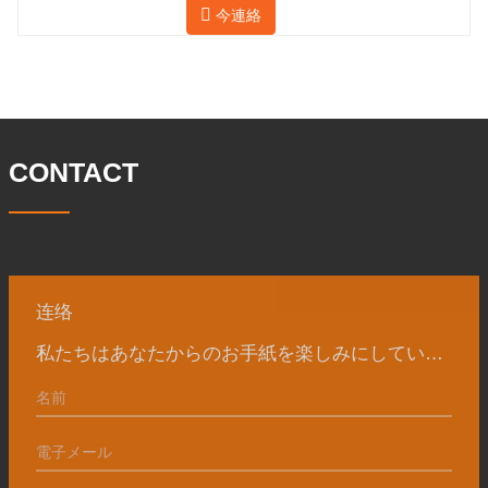
の簡単な紹介をさせていただきます。 材
今連絡
面積は 25,000 平方メートルです。従業
料 4130-75K 硬度 207-237 内径 57.76 外
員数は 260 名、エンジニアリング技術者
径 304.65 私たちの宝華会社は 1969 年
は 46 名です。鍛造品の年間生産量は3万
に設立され、三世代にわたる努力を経
トン。主に自動車、油圧機械、風力発
て、現在、敷地面積は 50,
電、石油機械部品、建設機械、鉱業、冶
金、造船機械などの産業で関連アクセサ
リーを生産しています。販売される製品
CONTACT
は国内外向けです。同社は独自の技術研
究開発組織「張丘宝華鍛造技術開発セン
ター」を持っています。現在では3つの
工場に成長しました。 同社の主要な経営
陣、技術担当者、主要機器のオペレータ
ーは、同じ業界で 15
连络
私たちはあなたからのお手紙を楽しみにしています