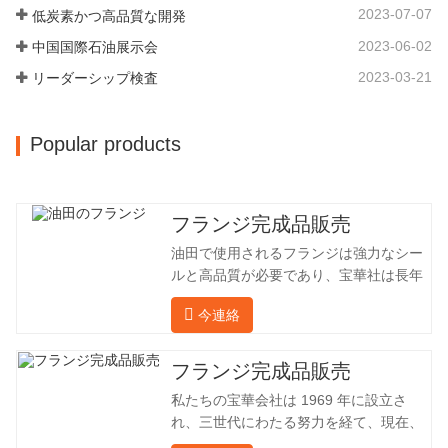
る厳しい塗装を経て、現在、敷地面積は
ーは、同じ業界で 15…
2023-07-07
低炭素かつ高品質な開発
50,000平方メートル、建物周囲の面積は
2023-06-02
中国国際石油展示会
25,000平方メートルです。従業員数は
260 名、エンジニアリング技術者は 46
2023-03-21
リーダーシップ検査
名です。鍛造品の年間生産量は 30,000…
Popular products
フランジ完成品販売
油田で使用されるフランジは強力なシー
ルと高品質が必要であり、宝華社は長年
油田でフランジを加工し、間接的に外国
今連絡
（ドイツ、ロシア）に輸出してきまし
た。国内産業は理想的ではないため、当
社は海外の顧客と直接輸出入し、第三者
フランジ完成品販売
手数料を回避して、強力な製品品質と低
私たちの宝華会社は 1969 年に設立さ
価格を確保したいと考えています。以下
れ、三世代にわたる努力を経て、現在、
の表はこの製品の情報です。以下に当社
敷地面積は 50,000 平方メートル、建築