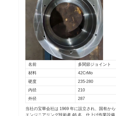
名前
多関節ジョイント
材料
42CrMo
硬度
235-280
内径
210
外径
287
当社の宝華会社は 1969 年に設立され、国有から個人
エンジニアリング技術者 46 名、仕上げ作業設備 