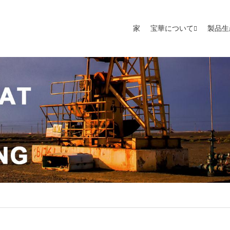
家
宝華について
製品生