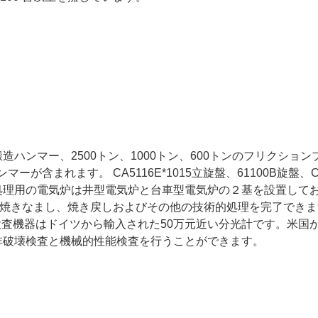
ハンマー、2500トン、1000トン、600トンのフリクション
含まれます。 CA5116E*1015立旋盤、61100B旋盤、C
処理用の電気炉は井型電気炉と台車型電気炉の２基を設置して
、焼きなまし、焼き戻しおよびその他の技術的処理を完了できま
査機器はドイツから輸入された50万元近い分光計です。米国
非破壊検査と機械的性能検査を行うことができます。