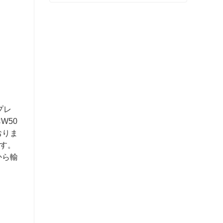
フランジ完成品販売
今連絡
プレ
W50
おりま
す。
から輸