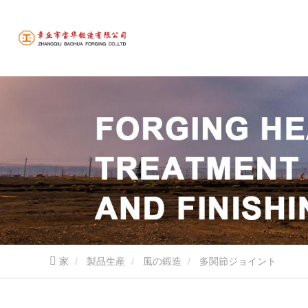
家
製品生産
風の鍛造
多関節ジョイント