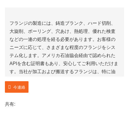
フランジの製造には、鋳造ブランク、ハード切削、
大旋削、ボーリング、穴あけ、熱処理、優れた検査
などの一連の処理を経る必要があります。お客様の
ニーズに応じて、さまざまな程度のフランジをシス
テム化します。アメリカ石油協会経由で認められた
APIを含む証明書もあり、安心してご利用いただけま
す。当社が加工および搬送するフランジは、特に油
田、生産設備、機器産業で使用されます。加工・生
今連絡
産に使用する素材は曲がりやすいため、お客様のご
指定の形状やサイズに合わせて鋳造することが可能
です。
共有:
当社のフランジ製造における利点は、シームレスな
リングローリング方式が採用されており、価格を節