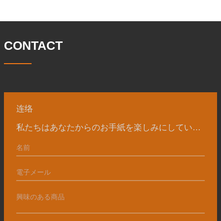
に設立され、三世代にわたる努力を経
トン。主に自動車、油圧機械、風力発
て、現在、敷地面積は 50,
電、石油機械部品、建設機械、鉱業、冶
金、造船機械などの産業で関連アクセサ
リーを生産しています。販売される製品
CONTACT
は国内外向けです。同社は独自の技術研
究開発組織「張丘宝華鍛造技術開発セン
ター」を持っています。現在では3つの
工場に成長しました。 同社の主要な経営
陣、技術担当者、主要機器のオペレータ
ーは、同じ業界で 15
连络
私たちはあなたからのお手紙を楽しみにしています