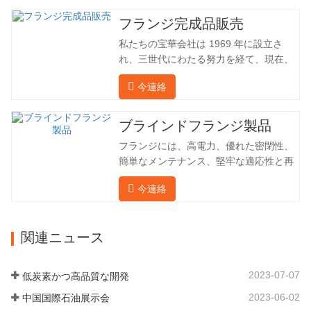
た。国内産業は理想的ではないため、当
社は海外の顧客と直接輸出入し、第三者
フランジ完成品販売
手数料を回避して、強力な製品品質と低
私たちの宝華会社は 1969 年に設立さ
価格を確保したいと考えています。以下
れ、三世代にわたる努力を経て、現在、
の表はこの製品の情報です。以下に当社
敷地面積は 50,000 平方メートル、建築
の簡単な紹介をさせていただきます。 材
今連絡
面積は 25,000 平方メートルです。従業
料 4130-75K 硬度 207-237 内径 57.76 外
員数は 260 名、エンジニアリング技術者
径 304.65 私たちの宝華会社は 1969 年
は 46 名です。鍛造品の年間生産量は3万
ブラインドフランジ製品
に設立され、三世代にわたる努力を経
トン。主に自動車、油圧機械、風力発
て、現在、敷地面積は 50,…
フランジには、高電力、優れた密閉性、
電、石油機械部品、建設機械、鉱業、冶
簡単なメンテナンス、堅牢な適応性と再
金、造船機械などの産業で関連アクセサ
利用性という恩恵があり、パイプライン
リーを生産しています。販売される製品
今連絡
システムにとって不可欠かつ不可欠な要
は国内外向けです。同社は独自の技術研
素となっています。後続は製品レコード
究開発組織「張丘宝華鍛造技術開発セン
です。 材料 4130-75K 硬度 207-237 内
ター」を持っています。現在では3つの
関連ニュース
径 57.76 外径 304.65 私たちの保華事業
工場に成長しました。 同社の主要な経営
企業は1969年に設立され、三世代にわた
陣、技術担当者、主要機器のオペレータ
る厳しい塗装を経て、現在、敷地面積は
ーは、同じ業界で 15…
2023-07-07
低炭素かつ高品質な開発
50,000平方メートル、建物周囲の面積は
2023-06-02
中国国際石油展示会
25,000平方メートルです。従業員数は