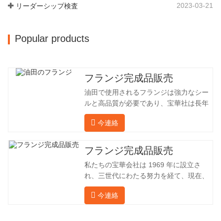
260 名、エンジニアリング技術者は 46
2023-03-21
リーダーシップ検査
名です。鍛造品の年間生産量は 30,000…
Popular products
フランジ完成品販売
油田で使用されるフランジは強力なシー
ルと高品質が必要であり、宝華社は長年
油田でフランジを加工し、間接的に外国
今連絡
（ドイツ、ロシア）に輸出してきまし
た。国内産業は理想的ではないため、当
社は海外の顧客と直接輸出入し、第三者
フランジ完成品販売
手数料を回避して、強力な製品品質と低
私たちの宝華会社は 1969 年に設立さ
価格を確保したいと考えています。以下
れ、三世代にわたる努力を経て、現在、
の表はこの製品の情報です。以下に当社
敷地面積は 50,000 平方メートル、建築
の簡単な紹介をさせていただきます。 材
今連絡
面積は 25,000 平方メートルです。従業
料 4130-75K 硬度 207-237 内径 57.76 外
員数は 260 名、エンジニアリング技術者
径 304.65 私たちの宝華会社は 1969 年
は 46 名です。鍛造品の年間生産量は3万