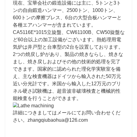
現在、宝華会社の鍛造設備には主に、5トンと3ト
ンの自由鍛造ハンマー、2500トン、1000トン、
600トンの摩擦プレス、6台の大型合板ハンマーと
各種エアハンマーが含まれています。
CA5116E*1015立旋盤、CW61100B、CW50旋盤な
ど60台以上の加工設備がございます。熱処理用電
気炉は井戸型と台車型の2台を設置しております。
2つの焼戻し炉があり、製品の焼きならし、焼きな
まし、焼き戻しおよびその他の技術的処理を完了
できます。国家的に認められた理化学実験室を備
え、主な検査機器はドイツから輸入された50万元
近い分光計です。米国から輸入した12万元のブリ
ネル硬さ試験機は、超音波非破壊検査と機械的性
能検査を行うことができます。
詳細につきましてはメールにてお問い合わせくだ
さい。
zhangqiubaohua@126.com