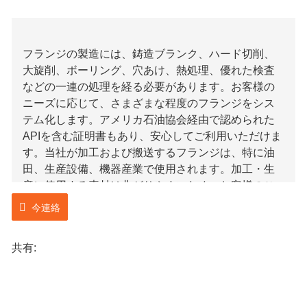
フランジの製造には、鋳造ブランク、ハード切削、
大旋削、ボーリング、穴あけ、熱処理、優れた検査
などの一連の処理を経る必要があります。お客様の
ニーズに応じて、さまざまな程度のフランジをシス
テム化します。アメリカ石油協会経由で認められた
APIを含む証明書もあり、安心してご利用いただけま
す。当社が加工および搬送するフランジは、特に油
田、生産設備、機器産業で使用されます。加工・生
産に使用する素材は曲がりやすいため、お客様のご
指定の形状やサイズに合わせて鋳造することが可能
今連絡
です。
共有:
当社のフランジ製造における利点は、シームレスな
リングローリング方式が採用されており、価格を節
約でき、バッチで処理できることです。