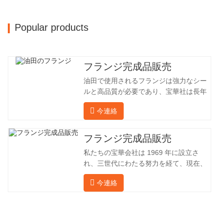
名です。鍛造品の年間生産量は 30,000…
Popular products
フランジ完成品販売
油田で使用されるフランジは強力なシー
ルと高品質が必要であり、宝華社は長年
油田でフランジを加工し、間接的に外国
今連絡
（ドイツ、ロシア）に輸出してきまし
た。国内産業は理想的ではないため、当
社は海外の顧客と直接輸出入し、第三者
フランジ完成品販売
手数料を回避して、強力な製品品質と低
私たちの宝華会社は 1969 年に設立さ
価格を確保したいと考えています。以下
れ、三世代にわたる努力を経て、現在、
の表はこの製品の情報です。以下に当社
敷地面積は 50,000 平方メートル、建築
の簡単な紹介をさせていただきます。 材
今連絡
面積は 25,000 平方メートルです。従業
料 4130-75K 硬度 207-237 内径 57.76 外
員数は 260 名、エンジニアリング技術者
径 304.65 私たちの宝華会社は 1969 年
は 46 名です。鍛造品の年間生産量は3万
に設立され、三世代にわたる努力を経
トン。主に自動車、油圧機械、風力発