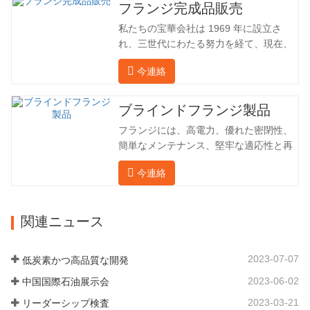
社は海外の顧客と直接輸出入し、第三者
フランジ完成品販売
手数料を回避して、強力な製品品質と低
私たちの宝華会社は 1969 年に設立さ
価格を確保したいと考えています。以下
れ、三世代にわたる努力を経て、現在、
の表はこの製品の情報です。以下に当社
敷地面積は 50,000 平方メートル、建築
の簡単な紹介をさせていただきます。 材
今連絡
面積は 25,000 平方メートルです。従業
料 4130-75K 硬度 207-237 内径 57.76 外
員数は 260 名、エンジニアリング技術者
径 304.65 私たちの宝華会社は 1969 年
は 46 名です。鍛造品の年間生産量は3万
ブラインドフランジ製品
に設立され、三世代にわたる努力を経
トン。主に自動車、油圧機械、風力発
て、現在、敷地面積は 50,…
フランジには、高電力、優れた密閉性、
電、石油機械部品、建設機械、鉱業、冶
簡単なメンテナンス、堅牢な適応性と再
金、造船機械などの産業で関連アクセサ
利用性という恩恵があり、パイプライン
リーを生産しています。販売される製品
今連絡
システムにとって不可欠かつ不可欠な要
は国内外向けです。同社は独自の技術研
素となっています。後続は製品レコード
究開発組織「張丘宝華鍛造技術開発セン
です。 材料 4130-75K 硬度 207-237 内
ター」を持っています。現在では3つの
関連ニュース
径 57.76 外径 304.65 私たちの保華事業
工場に成長しました。 同社の主要な経営
企業は1969年に設立され、三世代にわた
陣、技術担当者、主要機器のオペレータ
る厳しい塗装を経て、現在、敷地面積は
ーは、同じ業界で 15…
2023-07-07
低炭素かつ高品質な開発
50,000平方メートル、建物周囲の面積は
2023-06-02
中国国際石油展示会
25,000平方メートルです。従業員数は
260 名、エンジニアリング技術者は 46
2023-03-21
リーダーシップ検査