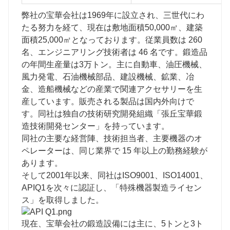
弊社の宝華会社は1969年に設立され、三世代にわ
たる努力を経て、現在は敷地面積50,000㎡、建築
面積25,000㎡となっております。従業員数は 260
名、エンジニアリング技術者は 46 名です。鍛造品
の年間生産量は3万トン。主に自動車、油圧機械、
風力発電、石油機械部品、建設機械、鉱業、冶
金、造船機械などの産業で関連アクセサリーを生
産しています。販売される製品は国内外向けで
す。同社は独自の技術研究開発組織「張丘宝華鍛
造技術開発センター」を持っています。
同社の主要な経営陣、技術担当者、主要機器のオ
ペレーターは、同じ業界で 15 年以上の勤務経験が
あります。
そして2001年以来、同社はISO9001、ISO14001、
APIQ1を次々に認証し、「特殊機器製造ライセン
ス」を取得しました。
現在、宝華会社の鍛造設備には主に、5トンと3ト