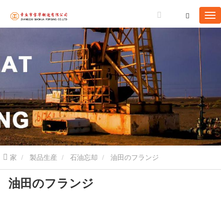
家
製品生産
石油忘却
油田のフランジ
油田のフランジ