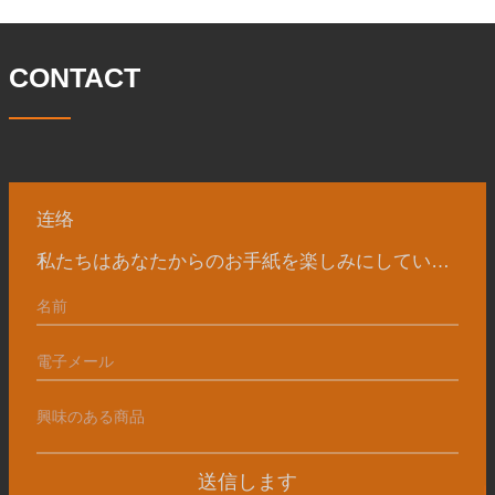
て、現在、敷地面積は 50,
電、石油機械部品、建設機械、鉱業、冶
金、造船機械などの産業で関連アクセサ
リーを生産しています。販売される製品
CONTACT
は国内外向けです。同社は独自の技術研
究開発組織「張丘宝華鍛造技術開発セン
ター」を持っています。現在では3つの
工場に成長しました。 同社の主要な経営
陣、技術担当者、主要機器のオペレータ
ーは、同じ業界で 15
连络
私たちはあなたからのお手紙を楽しみにしています
送信します