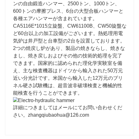
ンの自由鍛造ハンマー、2500トン、1000トン、
600トンの摩擦プレス、6台の大型合板ハンマーと
各種エアハンマーが含まれています。
CA5116E*1015立旋盤、CW61100B、CW50旋盤な
ど60台以上の加工設備がございます。熱処理用電
気炉は井戸型と台車型の2台を設置しております。
2つの焼戻し炉があり、製品の焼きならし、焼きな
まし、焼き戻しおよびその他の技術的処理を完了
できます。国家的に認められた理化学実験室を備
え、主な検査機器はドイツから輸入された50万元
近い分光計です。米国から輸入した12万元のブリ
ネル硬さ試験機は、超音波非破壊検査と機械的性
能検査を行うことができます。
詳細につきましてはメールにてお問い合わせくだ
さい。
zhangqiubaohua@126.com