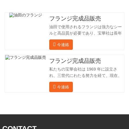
フランジ完成品販売
油田で使用されるフランジは強力なシー
ルと高品質が必要であり、宝華社は長年
油田でフランジを加工し、間接的に外国
今連絡
（ドイツ、ロシア）に輸出してきまし
た。国内産業は理想的ではないため、当
社は海外の顧客と直接輸出入し、第三者
フランジ完成品販売
手数料を回避して、強力な製品品質と低
私たちの宝華会社は 1969 年に設立さ
価格を確保したいと考えています。以下
れ、三世代にわたる努力を経て、現在、
の表はこの製品の情報です。以下に当社
敷地面積は 50,000 平方メートル、建築
の簡単な紹介をさせていただきます。 材
今連絡
面積は 25,000 平方メートルです。従業
料 4130-75K 硬度 207-237 内径 57.76 外
員数は 260 名、エンジニアリング技術者
径 304.65 私たちの宝華会社は 1969 年
は 46 名です。鍛造品の年間生産量は3万
に設立され、三世代にわたる努力を経
トン。主に自動車、油圧機械、風力発
て、現在、敷地面積は 50,
電、石油機械部品、建設機械、鉱業、冶
金、造船機械などの産業で関連アクセサ
リーを生産しています。販売される製品
CONTACT