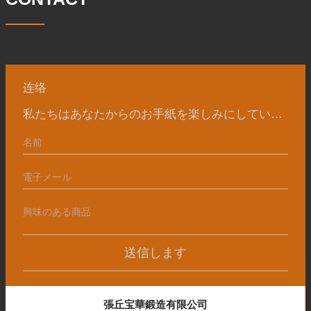
は国内外向けです。同社は独自の技術研
究開発組織「張丘宝華鍛造技術開発セン
ター」を持っています。現在では3つの
工場に成長しました。 同社の主要な経営
陣、技術担当者、主要機器のオペレータ
ーは、同じ業界で 15
连络
私たちはあなたからのお手紙を楽しみにしています
送信します
張丘宝華鍛造有限公司