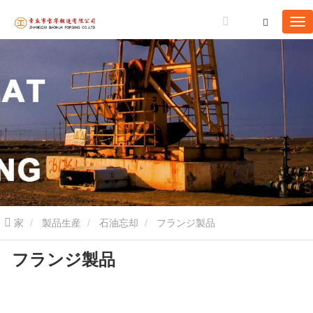
家
製品生産
石油忘却
フランジ製品
フランジ製品