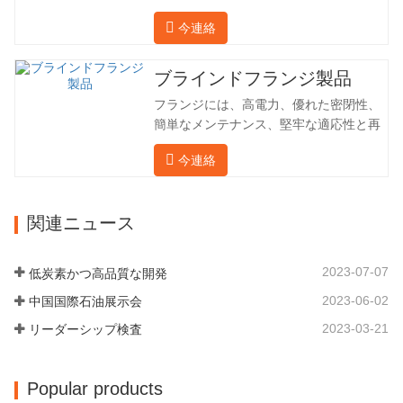
敷地面積は 50,000 平方メートル、建築
の簡単な紹介をさせていただきます。 材
今連絡
面積は 25,000 平方メートルです。従業
料 4130-75K 硬度 207-237 内径 57.76 外
員数は 260 名、エンジニアリング技術者
径 304.65 私たちの宝華会社は 1969 年
は 46 名です。鍛造品の年間生産量は3万
ブラインドフランジ製品
に設立され、三世代にわたる努力を経
トン。主に自動車、油圧機械、風力発
て、現在、敷地面積は 50,…
フランジには、高電力、優れた密閉性、
電、石油機械部品、建設機械、鉱業、冶
簡単なメンテナンス、堅牢な適応性と再
金、造船機械などの産業で関連アクセサ
利用性という恩恵があり、パイプライン
リーを生産しています。販売される製品
今連絡
システムにとって不可欠かつ不可欠な要
は国内外向けです。同社は独自の技術研
素となっています。後続は製品レコード
究開発組織「張丘宝華鍛造技術開発セン
です。 材料 4130-75K 硬度 207-237 内
ター」を持っています。現在では3つの
関連ニュース
径 57.76 外径 304.65 私たちの保華事業
工場に成長しました。 同社の主要な経営
企業は1969年に設立され、三世代にわた
陣、技術担当者、主要機器のオペレータ
る厳しい塗装を経て、現在、敷地面積は
ーは、同じ業界で 15…
2023-07-07
低炭素かつ高品質な開発
50,000平方メートル、建物周囲の面積は
2023-06-02
中国国際石油展示会
25,000平方メートルです。従業員数は
260 名、エンジニアリング技術者は 46
2023-03-21
リーダーシップ検査
名です。鍛造品の年間生産量は 30,000…
Popular products