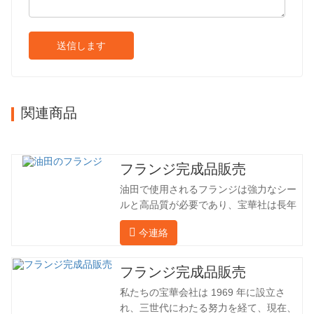
送信します
関連商品
フランジ完成品販売
油田で使用されるフランジは強力なシー
ルと高品質が必要であり、宝華社は長年
油田でフランジを加工し、間接的に外国
今連絡
（ドイツ、ロシア）に輸出してきまし
た。国内産業は理想的ではないため、当
社は海外の顧客と直接輸出入し、第三者
フランジ完成品販売
手数料を回避して、強力な製品品質と低
私たちの宝華会社は 1969 年に設立さ
価格を確保したいと考えています。以下
れ、三世代にわたる努力を経て、現在、
の表はこの製品の情報です。以下に当社