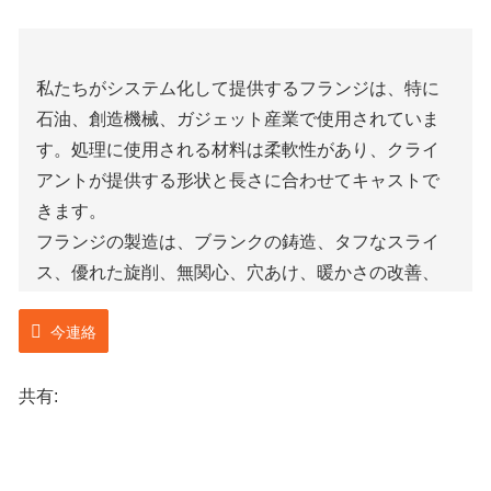
私たちがシステム化して提供するフランジは、特に
石油、創造機械、ガジェット産業で使用されていま
す。処理に使用される材料は柔軟性があり、クライ
アントが提供する形状と長さに合わせてキャストで
きます。
フランジの製造は、ブランクの鋳造、タフなスライ
ス、優れた旋削、無関心、穴あけ、暖かさの改善、
例外的な検査などとともに、一連のアプローチを経
今連絡
る必要があります。お客様のニーズに合わせてフラ
ンジを段違いに加工いたします。そして、API、
ISO、および米国石油協会によって診断されたさまざ
共有:
まな証明書を取得しており、ファーストクラスが保
証される可能性があります.