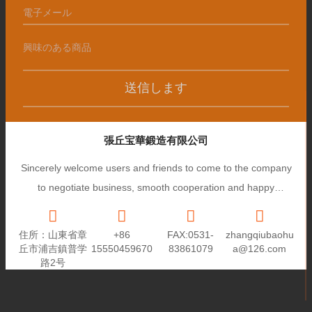
送信します
張丘宝華鍛造有限公司
Sincerely welcome users and friends to come to the company
to negotiate business, smooth cooperation and happy
cooperation, I wish you a prosperous career!
住所：山東省章
+86
FAX:0531-
zhangqiubaohu
丘市浦吉鎮普学
15550459670
83861079
a@126.com
路2号