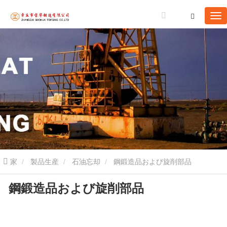
家
製品生産
石油忘却
鋼鍛造品および旋削部品
鋼鍛造品および旋削部品