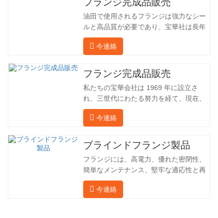
フランジ完成品販売
油田で使用されるフランジは強力なシー
ルと高品質が必要であり、宝華社は長年
油田でフランジを加工し、間接的に外国
今連絡
（ドイツ、ロシア）に輸出してきまし
た。国内産業は理想的ではないため、当
社は海外の顧客と直接輸出入し、第三者
フランジ完成品販売
手数料を回避して、強力な製品品質と低
私たちの宝華会社は 1969 年に設立さ
価格を確保したいと考えています。以下
れ、三世代にわたる努力を経て、現在、
の表はこの製品の情報です。以下に当社
敷地面積は 50,000 平方メートル、建築
の簡単な紹介をさせていただきます。 材
今連絡
面積は 25,000 平方メートルです。従業
料 4130-75K 硬度 207-237 内径 57.76 外
員数は 260 名、エンジニアリング技術者
径 304.65 私たちの宝華会社は 1969 年
は 46 名です。鍛造品の年間生産量は3万
ブラインドフランジ製品
に設立され、三世代にわたる努力を経
トン。主に自動車、油圧機械、風力発
て、現在、敷地面積は 50,…
フランジには、高電力、優れた密閉性、
電、石油機械部品、建設機械、鉱業、冶
簡単なメンテナンス、堅牢な適応性と再
金、造船機械などの産業で関連アクセサ
利用性という恩恵があり、パイプライン
リーを生産しています。販売される製品
今連絡
システムにとって不可欠かつ不可欠な要
は国内外向けです。同社は独自の技術研
素となっています。後続は製品レコード
究開発組織「張丘宝華鍛造技術開発セン
です。 材料 4130-75K 硬度 207-237 内
ター」を持っています。現在では3つの