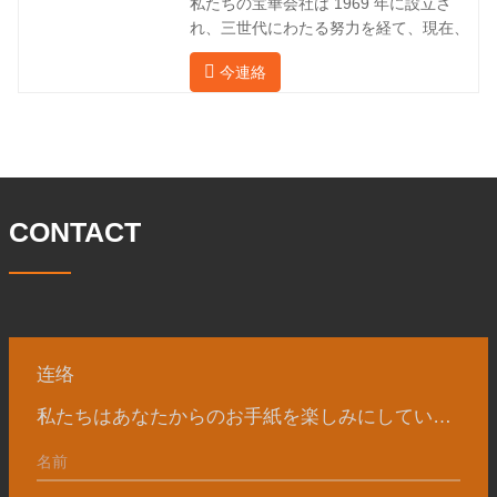
私たちの宝華会社は 1969 年に設立さ
価格を確保したいと考えています。以下
れ、三世代にわたる努力を経て、現在、
の表はこの製品の情報です。以下に当社
敷地面積は 50,000 平方メートル、建築
の簡単な紹介をさせていただきます。 材
今連絡
面積は 25,000 平方メートルです。従業
料 4130-75K 硬度 207-237 内径 57.76 外
員数は 260 名、エンジニアリング技術者
径 304.65 私たちの宝華会社は 1969 年
は 46 名です。鍛造品の年間生産量は3万
に設立され、三世代にわたる努力を経
トン。主に自動車、油圧機械、風力発
て、現在、敷地面積は 50,
電、石油機械部品、建設機械、鉱業、冶
金、造船機械などの産業で関連アクセサ
リーを生産しています。販売される製品
CONTACT
は国内外向けです。同社は独自の技術研
究開発組織「張丘宝華鍛造技術開発セン
ター」を持っています。現在では3つの
工場に成長しました。 同社の主要な経営
陣、技術担当者、主要機器のオペレータ
ーは、同じ業界で 15
连络
私たちはあなたからのお手紙を楽しみにしています