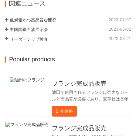
関連ニュース
径 57.76 外径 304.65 私たちの保華事業
工場に成長しました。 同社の主要な経営
企業は1969年に設立され、三世代にわた
陣、技術担当者、主要機器のオペレータ
る厳しい塗装を経て、現在、敷地面積は
ーは、同じ業界で 15…
2023-07-07
低炭素かつ高品質な開発
50,000平方メートル、建物周囲の面積は
2023-06-02
中国国際石油展示会
25,000平方メートルです。従業員数は
260 名、エンジニアリング技術者は 46
2023-03-21
リーダーシップ検査
名です。鍛造品の年間生産量は 30,000…
Popular products
フランジ完成品販売
油田で使用されるフランジは強力なシー
ルと高品質が必要であり、宝華社は長年
油田でフランジを加工し、間接的に外国
今連絡
（ドイツ、ロシア）に輸出してきまし
た。国内産業は理想的ではないため、当
社は海外の顧客と直接輸出入し、第三者
フランジ完成品販売
手数料を回避して、強力な製品品質と低