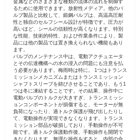
金属などのさまざまな種類の流体の流れを制御す
るために使用できます。放射性メディア。他のバ
ルブ製品と比較して、鍛鋼バルブは、高温高圧耐
性と独自のセルフシール設計が特徴です。圧力が
高いほど、シールの信頼性が高くなります。特別
な性能、技術的特性、および作業条件により、製
品には他の製品では置き換えられない機能もあり
ます。
バルブのメンテナンス中は、電動アクチュエータ
とその伝達機構への水の浸入の問題にも注意を払
う必要があります。梅雨時は特に。 1つはトランス
ミッションメカニズムまたはトランスミッション
シャフトスリーブを錆びさせることであり、もう1
つは冬に凍結することです。その結果、操作中に
電動バルブのトルクが大きすぎ、トランスミッシ
ョンコンポーネントが損傷すると、モーターが無
負荷になったり、過トルク保護が飛び出したりし
て、電動操作が実現できなくなります。トランス
ミッション部品が破損しており、手動操作が不可
能です。過トルク保護動作後、手動操作も開閉で
きなくなります。無理な操作をすると、内部の合