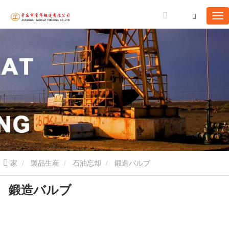
家
製品生産
石油忘却
鍛造バルブ
鍛造バルブ