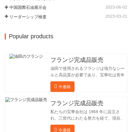
50,000平方メートル、建物周囲の面積は
2023-06-02
中国国際石油展示会
25,000平方メートルです。従業員数は
260 名、エンジニアリング技術者は 46
2023-03-21
リーダーシップ検査
名です。鍛造品の年間生産量は 30,000…
Popular products
フランジ完成品販売
油田で使用されるフランジは強力なシー
ルと高品質が必要であり、宝華社は長年
油田でフランジを加工し、間接的に外国
今連絡
（ドイツ、ロシア）に輸出してきまし
た。国内産業は理想的ではないため、当
社は海外の顧客と直接輸出入し、第三者
フランジ完成品販売
手数料を回避して、強力な製品品質と低
私たちの宝華会社は 1969 年に設立さ
価格を確保したいと考えています。以下
れ、三世代にわたる努力を経て、現在、
の表はこの製品の情報です。以下に当社
敷地面積は 50,000 平方メートル、建築
の簡単な紹介をさせていただきます。 材
今連絡
面積は 25,000 平方メートルです。従業