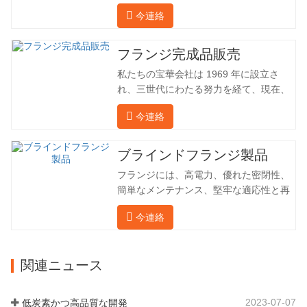
油田でフランジを加工し、間接的に外国
今連絡
（ドイツ、ロシア）に輸出してきまし
た。国内産業は理想的ではないため、当
社は海外の顧客と直接輸出入し、第三者
フランジ完成品販売
手数料を回避して、強力な製品品質と低
私たちの宝華会社は 1969 年に設立さ
価格を確保したいと考えています。以下
れ、三世代にわたる努力を経て、現在、
の表はこの製品の情報です。以下に当社
敷地面積は 50,000 平方メートル、建築
の簡単な紹介をさせていただきます。 材
今連絡
面積は 25,000 平方メートルです。従業
料 4130-75K 硬度 207-237 内径 57.76 外
員数は 260 名、エンジニアリング技術者
径 304.65 私たちの宝華会社は 1969 年
は 46 名です。鍛造品の年間生産量は3万
ブラインドフランジ製品
に設立され、三世代にわたる努力を経
トン。主に自動車、油圧機械、風力発
て、現在、敷地面積は 50,…
フランジには、高電力、優れた密閉性、
電、石油機械部品、建設機械、鉱業、冶
簡単なメンテナンス、堅牢な適応性と再
金、造船機械などの産業で関連アクセサ
利用性という恩恵があり、パイプライン
リーを生産しています。販売される製品
今連絡
システムにとって不可欠かつ不可欠な要
は国内外向けです。同社は独自の技術研
素となっています。後続は製品レコード
究開発組織「張丘宝華鍛造技術開発セン
です。 材料 4130-75K 硬度 207-237 内
ター」を持っています。現在では3つの
関連ニュース
径 57.76 外径 304.65 私たちの保華事業
工場に成長しました。 同社の主要な経営
企業は1969年に設立され、三世代にわた
陣、技術担当者、主要機器のオペレータ
る厳しい塗装を経て、現在、敷地面積は
ーは、同じ業界で 15…
2023-07-07
低炭素かつ高品質な開発