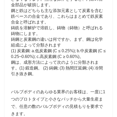
金部品が破損します。
鋼と鉄はどちらも主な添加元素として炭素を含む
鉄ベースの合金であり、これらはまとめて鉄炭素
合金と呼ばれます。
鋳銑を溶解炉で溶銑し、鋳物（鋳物）と呼ばれる
鋳物にします。
鋳鋼と炭素鋼の違いは何ですか。まず、鋼は化学
組成によって分類されます
(1) 炭素鋼: a.低炭素鋼 (C ≤ 0.25%); b.中炭素鋼 (C ≤
0.25~0.60%); c.高炭素鋼 (C ≥ 0.60%)。
鋼は、成形方法によって次のように分類されま
す。(1) 鍛造鋼。 (2) 鋳鋼; (3) 熱間圧延鋼; (4) 冷間
引き抜き鋼。
バルブボディのあらゆる業界のお客様は、一度に1
つのプロトタイプと小さなバッチから大量生産ま
で、任意の数のバルブボディの見積もりを要求で
きます。