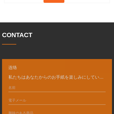
料 4130-75K 硬度 207-237 内径 57.76 外
員数は 260 名、エンジニアリング技術者
径 304.65 私たちの宝華会社は 1969 年
は 46 名です。鍛造品の年間生産量は3万
に設立され、三世代にわたる努力を経
トン。主に自動車、油圧機械、風力発
て、現在、敷地面積は 50,
電、石油機械部品、建設機械、鉱業、冶
金、造船機械などの産業で関連アクセサ
リーを生産しています。販売される製品
CONTACT
は国内外向けです。同社は独自の技術研
究開発組織「張丘宝華鍛造技術開発セン
ター」を持っています。現在では3つの
工場に成長しました。 同社の主要な経営
陣、技術担当者、主要機器のオペレータ
ーは、同じ業界で 15
连络
私たちはあなたからのお手紙を楽しみにしています