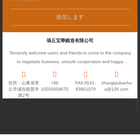
送信します
張丘宝華鍛造有限公司
Sincerely welcome users and friends to come to the company
to negotiate business, smooth cooperation and happy
cooperation, I wish you a prosperous career!
住所：山東省章
+86
FAX:0531-
zhangqiubaohu
丘市浦吉鎮普学
15550459670
83861079
a@126.com
路2号