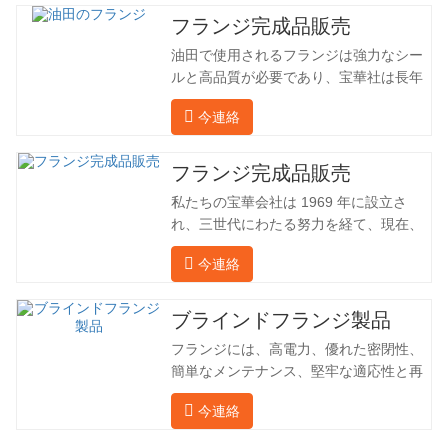
フランジ完成品販売
油田で使用されるフランジは強力なシー
ルと高品質が必要であり、宝華社は長年
油田でフランジを加工し、間接的に外国
今連絡
（ドイツ、ロシア）に輸出してきまし
た。国内産業は理想的ではないため、当
社は海外の顧客と直接輸出入し、第三者
フランジ完成品販売
手数料を回避して、強力な製品品質と低
私たちの宝華会社は 1969 年に設立さ
価格を確保したいと考えています。以下
れ、三世代にわたる努力を経て、現在、
の表はこの製品の情報です。以下に当社
敷地面積は 50,000 平方メートル、建築
の簡単な紹介をさせていただきます。 材
今連絡
面積は 25,000 平方メートルです。従業
料 4130-75K 硬度 207-237 内径 57.76 外
員数は 260 名、エンジニアリング技術者
径 304.65 私たちの宝華会社は 1969 年
は 46 名です。鍛造品の年間生産量は3万
ブラインドフランジ製品
に設立され、三世代にわたる努力を経
トン。主に自動車、油圧機械、風力発
て、現在、敷地面積は 50,…
フランジには、高電力、優れた密閉性、
電、石油機械部品、建設機械、鉱業、冶
簡単なメンテナンス、堅牢な適応性と再
金、造船機械などの産業で関連アクセサ
利用性という恩恵があり、パイプライン
リーを生産しています。販売される製品
今連絡
システムにとって不可欠かつ不可欠な要
は国内外向けです。同社は独自の技術研
素となっています。後続は製品レコード
究開発組織「張丘宝華鍛造技術開発セン