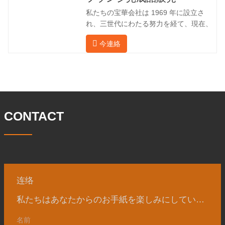
手数料を回避して、強力な製品品質と低
私たちの宝華会社は 1969 年に設立さ
価格を確保したいと考えています。以下
れ、三世代にわたる努力を経て、現在、
の表はこの製品の情報です。以下に当社
敷地面積は 50,000 平方メートル、建築
の簡単な紹介をさせていただきます。 材
今連絡
面積は 25,000 平方メートルです。従業
料 4130-75K 硬度 207-237 内径 57.76 外
員数は 260 名、エンジニアリング技術者
径 304.65 私たちの宝華会社は 1969 年
は 46 名です。鍛造品の年間生産量は3万
に設立され、三世代にわたる努力を経
トン。主に自動車、油圧機械、風力発
て、現在、敷地面積は 50,
電、石油機械部品、建設機械、鉱業、冶
金、造船機械などの産業で関連アクセサ
リーを生産しています。販売される製品
CONTACT
は国内外向けです。同社は独自の技術研
究開発組織「張丘宝華鍛造技術開発セン
ター」を持っています。現在では3つの
工場に成長しました。 同社の主要な経営
陣、技術担当者、主要機器のオペレータ
ーは、同じ業界で 15
连络
私たちはあなたからのお手紙を楽しみにしています