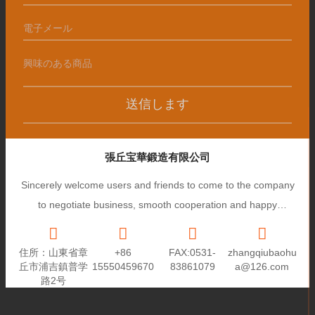
送信します
張丘宝華鍛造有限公司
Sincerely welcome users and friends to come to the company
to negotiate business, smooth cooperation and happy
cooperation, I wish you a prosperous career!
住所：山東省章
+86
FAX:0531-
zhangqiubaohu
丘市浦吉鎮普学
15550459670
83861079
a@126.com
路2号