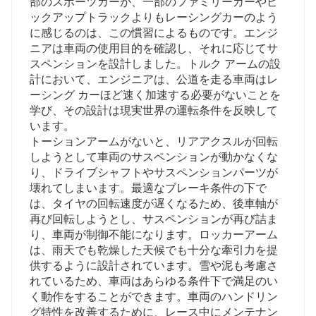
部のスポーツカーが、一部のファミリーカーやピ
ックアップトラックよりもレーシングカーのよう
に感じるのは、この慣習によるものです。エンジ
ニアは車両の使用目的を確認し、それに応じてサ
スペンションを設計しました。トルク アームの設
計において、エンジニアは、公道を走る車両はレ
ーシング カーほど速く加速する必要がないことを
学び、その設計は現実世界の運転条件を反映して
います。
トーションアームがないと、リアアクスルが回転
しようとして車両のサスペンションが動かなくな
り、ドライブシャフトやサスペンションパーツが
壊れてしまいます。最適なブレーキ条件の下で
は、タイヤの回転速度が遅くなるため、後車軸が
再び回転しようとし、サスペンションが再び詰ま
り、車両が制御不能になります。ロッカーアーム
は、雨天でも乾燥した天候でも十分な牽引力を提
供するように設計されています。雪や泥も考慮さ
れているため、車両はあら​​ゆる条件下で満足のい
く動作をすることができます。車両のハンドリン
グ特性を改善するために、レース中にメンテナン