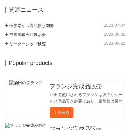
です。 材料 4130-75K 硬度 207-237 内
ター」を持っています。現在では3つの
関連ニュース
径 57.76 外径 304.65 私たちの保華事業
工場に成長しました。 同社の主要な経営
企業は1969年に設立され、三世代にわた
陣、技術担当者、主要機器のオペレータ
る厳しい塗装を経て、現在、敷地面積は
ーは、同じ業界で 15…
2023-07-07
低炭素かつ高品質な開発
50,000平方メートル、建物周囲の面積は
2023-06-02
中国国際石油展示会
25,000平方メートルです。従業員数は
260 名、エンジニアリング技術者は 46
2023-03-21
リーダーシップ検査
名です。鍛造品の年間生産量は 30,000…
Popular products
フランジ完成品販売
油田で使用されるフランジは強力なシー
ルと高品質が必要であり、宝華社は長年
油田でフランジを加工し、間接的に外国
今連絡
（ドイツ、ロシア）に輸出してきまし
た。国内産業は理想的ではないため、当
社は海外の顧客と直接輸出入し、第三者
フランジ完成品販売